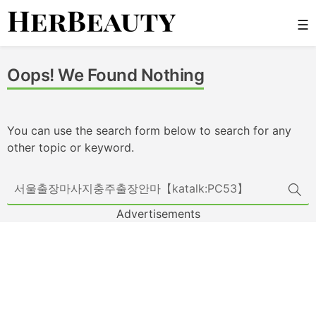
Skip
☰
to
content
Her Beauty
Oops! We Found Nothing
You can use the search form below to search for any
other topic or keyword.
Advertisements