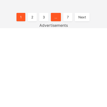
Posts
1
2
3
…
7
Next
Pagination
Advertisements