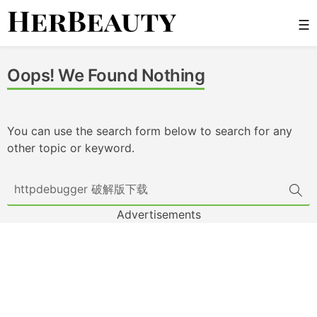
Skip
☰
to
content
Her Beauty
Oops! We Found Nothing
You can use the search form below to search for any
other topic or keyword.
Advertisements