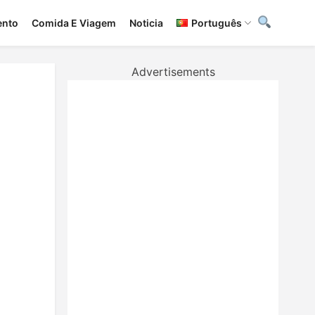
ento
Сomida E Viagem
Noticia
Português
Advertisements