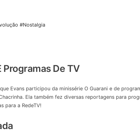
volução
#Nostalgia
 E Programas De TV
e Evans participou da minissérie O Guarani e de progra
Chacrinha. Ela também fez diversas reportagens para pro
s para a RedeTV!
ada