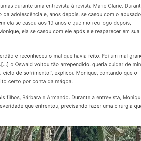
umas durante uma entrevista à revista Marie Clarie. Durant
io da adolescência e, anos depois, se casou com o abusador
m ela se casou aos 19 anos e que morreu logo depois,
Monique, ela se casou com ele após ele reaparecer em sua 
erdão e reconheceu o mal que havia feito. Foi um mal gra
.[…] o Oswald voltou tão arrependido, queria cuidar de m
eu ciclo de sofrimento.”, explicou Monique, contando que o
to certo por conta da mágoa.
is filhos, Bárbara e Armando. Durante a entrevista, Moniqu
everidade que enfrentou, precisando fazer uma cirurgia q