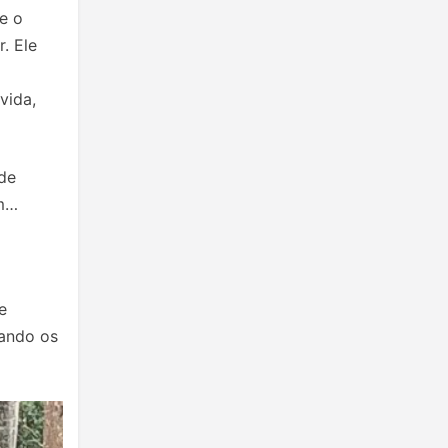
e o
. Ele
vida,
nde
im…
e
uando os