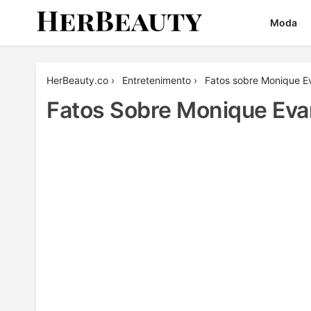
Skip
Moda
to
content
Her Beauty
HerBeauty.co
›
Entretenimento
›
Fatos sobre Monique E
Fatos Sobre Monique Ev