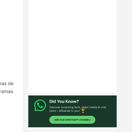
mas de
gramas