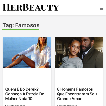
Skip
☰
to
content
Her Beauty
Tag:
Famosos
Quem É Bo Derek?
8 Homens Famosos
Conheça A Estrela De
Que Encontraram Seu
Mulher Nota 10
Grande Amor
Entretenimento
Entretenimento