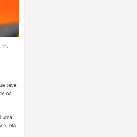
eck,
que teve
de na
i uma
so, ela