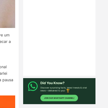
ive um
ecar a
onal
rlei
a pausa