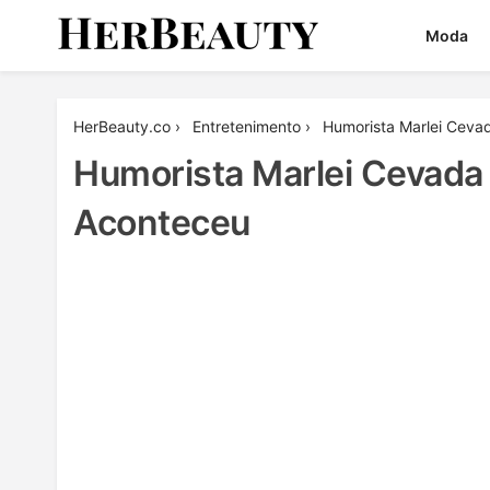
Skip
Moda
to
content
Her Beauty
HerBeauty.co
›
Entretenimento
›
Humorista Marlei Cevad
Humorista Marlei Cevada 
Aconteceu