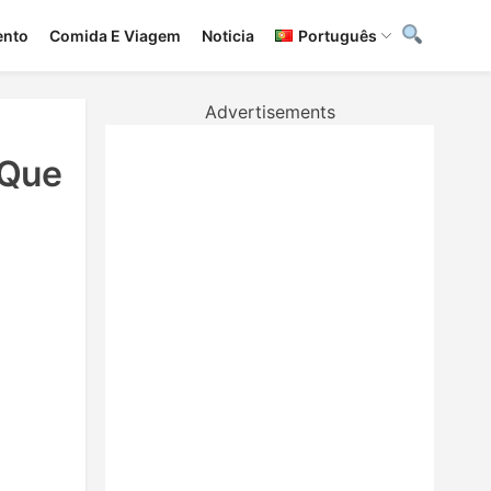
ento
Сomida E Viagem
Noticia
Português
Advertisements
 Que