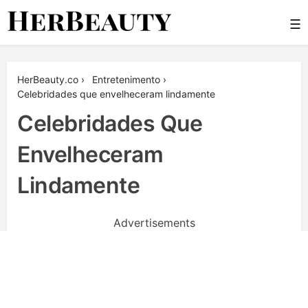
Skip
☰
to
content
Her Beauty
HerBeauty.co
›
Entretenimento
›
Celebridades que envelheceram lindamente
Celebridades Que
Envelheceram
Lindamente
Advertisements