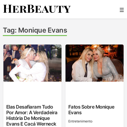
Skip
☰
to
content
Her Beauty
Tag:
Monique Evans
Elas Desafiaram Tudo
Fatos Sobre Monique
Por Amor: A Verdadeira
Evans
História De Monique
Entretenimento
Evans E Cacá Werneck