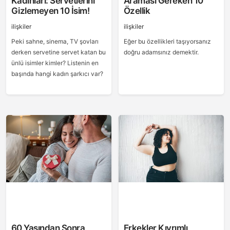
Kadınları: Servetlerini
Araması Gereken 10
Gizlemeyen 10 İsim!
Özellik
ilişkiler
ilişkiler
Peki sahne, sinema, TV şovları
Eğer bu özellikleri taşıyorsanız
derken servetine servet katan bu
doğru adamsınız demektir.
ünlü isimler kimler? Listenin en
başında hangi kadın şarkıcı var?
60 Yaşından Sonra
Erkekler Kıvrımlı