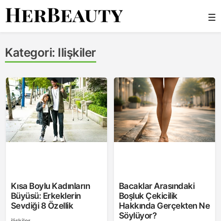
Skip
☰
to
content
Her Beauty
Kategori:
Ilişkiler
Kısa Boylu Kadınların
Bacaklar Arasındaki
Büyüsü: Erkeklerin
Boşluk Çekicilik
Sevdiği 8 Özellik
Hakkında Gerçekten Ne
Söylüyor?
ilişkiler