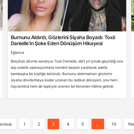
Burnunu Aldırdı, Gözlerini Siyaha Boyadı: Toxii
Danielle’in Şoke Eden Dönüşüm Hikayesi
Eğlence
Belçikalı dövme sanatçısı Toxii Danielle, dört yıl içinde geçirdiği sıra
dışı estetik operasyonlarla kendini baştan yaratarak adeta
bambaşka bir kişiliğe büründü. Burnunu aldırmaktan gözlerini
siyaha dövdürmeye kadar uzanan bu radikal dönüşüm, onu hem
hayranlıkla hem de tepkiyle izlenen bir fenomen hâline getirdi.
evious
1
2
3
4
5
…
10
Ne