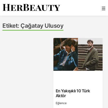
Skip
☰
to
content
Her Beauty
Etiket:
Çağatay Ulusoy
En Yakışıklı 10 Türk
Aktör
Eğlence