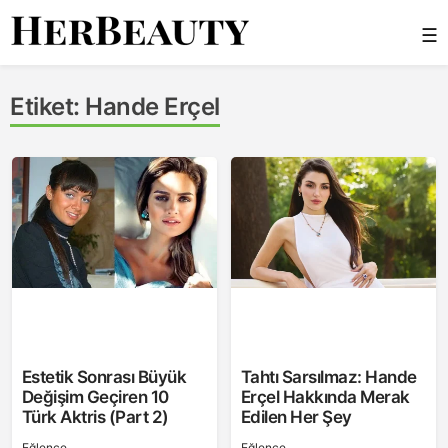
Skip
☰
to
content
Her Beauty
Etiket:
Hande Erçel
Estetik Sonrası Büyük
Tahtı Sarsılmaz: Hande
Değişim Geçiren 10
Erçel Hakkında Merak
Türk Aktris (Part 2)
Edilen Her Şey
Eğlence
Eğlence