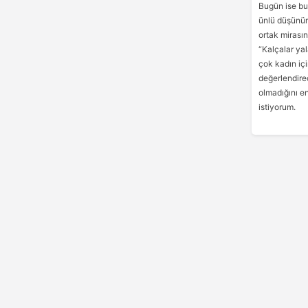
Bugün ise bu 
ünlü düşünür
ortak mirasın
“Kalçalar ya
çok kadın iç
değerlendire
olmadığını e
istiyorum.