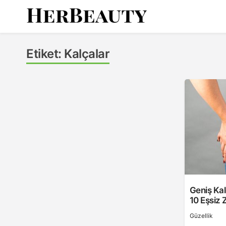
Skip
to
content
Her Beauty
Etiket:
Kalçalar
Geniş Kalç
10 Eşsiz 
Güzellik