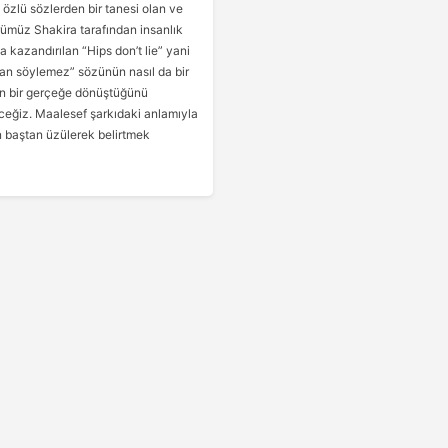
özlü sözlerden bir tanesi olan ve
ümüz Shakira tarafından insanlık
a kazandırılan “Hips don’t lie” yani
lan söylemez” sözünün nasıl da bir
in bir gerçeğe dönüştüğünü
ceğiz. Maalesef şarkıdaki anlamıyla
n baştan üzülerek belirtmek