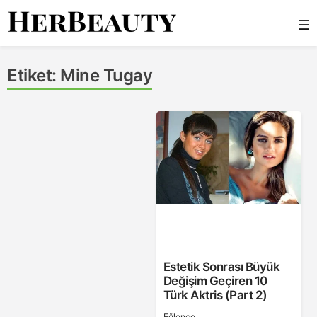
Skip
☰
to
content
Her Beauty
Etiket:
Mine Tugay
Estetik Sonrası Büyük
Değişim Geçiren 10
Türk Aktris (Part 2)
Eğlence