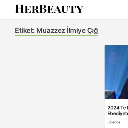
Skip
to
content
Her Beauty
Etiket:
Muazzez İlmiye Çığ
2024’te K
Ebediyete
Eğlence