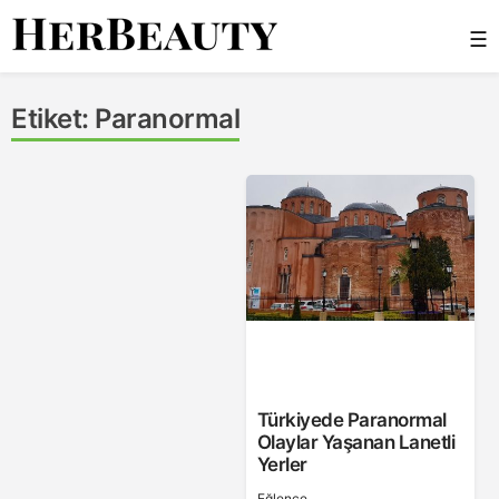
Skip
☰
to
content
Her Beauty
Etiket:
Paranormal
Türkiyede Paranormal
Olaylar Yaşanan Lanetli
Yerler
Eğlence