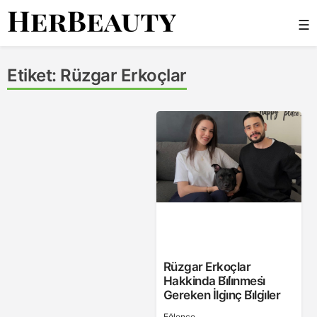
Skip
☰
to
content
Her Beauty
Etiket:
Rüzgar Erkoçlar
Rüzgar Erkoçlar
Hakkinda Bi̇li̇nmesi̇
Gereken İlgi̇nç Bi̇lgi̇ler
Eğlence