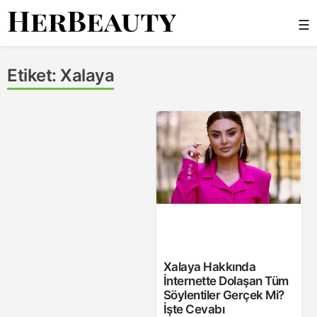
Skip
☰
to
content
Her Beauty
Etiket:
Xalaya
Xalaya Hakkında
İnternette Dolaşan Tüm
Söylentiler Gerçek Mi?
İşte Cevabı