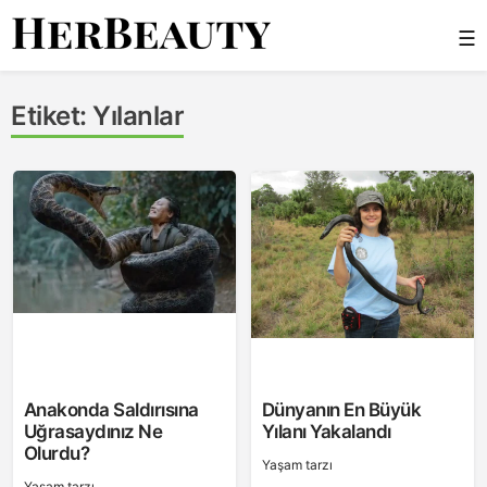
Skip
☰
to
content
Her Beauty
Etiket:
Yılanlar
Anakonda Saldırısına
Dünyanın En Büyük
Uğrasaydınız Ne
Yılanı Yakalandı
Olurdu?
Yaşam tarzı
Yaşam tarzı