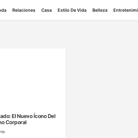
oda
Relaciones
Casa
Estilo De Vida
Belleza
Entretenim
tado: El Nuevo Ícono Del
mo Corporal
nto