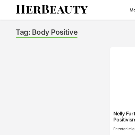
Skip
M
to
content
Her Beauty
Tag:
Body Positive
Nelly Fur
Positivis
Entretenimie