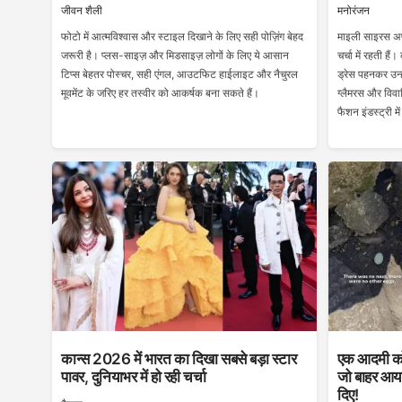
जीवन शैली
मनोरंजन
फोटो में आत्मविश्वास और स्टाइल दिखाने के लिए सही पोज़िंग बेहद
माइली साइरस अपन
जरूरी है। प्लस-साइज़ और मिडसाइज़ लोगों के लिए ये आसान
चर्चा में रहती ह
टिप्स बेहतर पोस्चर, सही एंगल, आउटफिट हाईलाइट और नैचुरल
ड्रेस पहनकर उन्हो
मूवमेंट के जरिए हर तस्वीर को आकर्षक बना सकते हैं।
ग्लैमरस और विवा
फैशन इंडस्ट्री म
कान्स 2026 में भारत का दिखा सबसे बड़ा स्टार
एक आदमी को
पावर, दुनियाभर में हो रही चर्चा
जो बाहर आया
दिए!