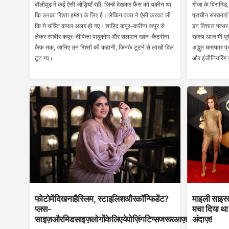
बॉलीवुड में कई ऐसी जोड़ियाँ रहीं, जिन्हें देखकर फैंस को यकीन था
गीजा के पिरामिड,
कि उनका रिश्ता हमेशा के लिए है। लेकिन वक्त ने ऐसी करवट ली
प्राचीन संरचनाएँ
कि ये चर्चित कपल अलग हो गए। शाहिद कपूर–करीना कपूर से
इन विशाल पत्थर के
लेकर रणबीर कपूर–दीपिका पादुकोण और सलमान खान–कैटरीना
रहस्य आज भी पूरी
कैफ तक, जानिए उन रिश्तों की कहानी, जिनके टूटने से लाखों दिल
अद्भुत चमत्कार प
टूट गए।
और इंजीनियरिंग
फोटोमेंदिखनाहैस्लिम, स्टाइलिशऔरकॉन्फिडेंट?
माइली साइरस 
प्लस-
मचा दिया था
साइज़औरमिडसाइज़लोगोंकेलिएयेपोज़िंगटिप्सजरूरआज़माएं
अंदाज़!