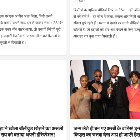
मनोरंजन
बियॉन्से के म्यूजिक वीडियो सिर्फ मनोरंजन नहीं, बल्कि
क पर एक अजीब अंडा मिला, जिसे उसने
से भरे होते हैं। हर सीन में कला, समाज और निजी भ
के बजाय अपने साथ घर ले जाकर सेया। 28 दिन
संकेत छुपे रहते हैं। ध्यान से देखने पर उनके वीडियो
 एक नन्हा जीव बाहर आया, तो उसकी जिंदगी पूरी
खोलते हैं, जो दर्शकों को बार-बार देखने के लिए मजबूर
कहानी जिम्मेदारी, करुणा और छोटे फैसलों के
और हर बार कुछ नया सिखाती हैं।
सूरती से दिखाती है।
ड़ा ने खोला बॉलीवुड छोड़ने का असली
जन्म लेते ही बन गए अरबों के वारिस! इन
या राय को बताया अपनी इंस्पिरेशन!
किड्स का रुतबा देख आप हो जाएंगे हैर