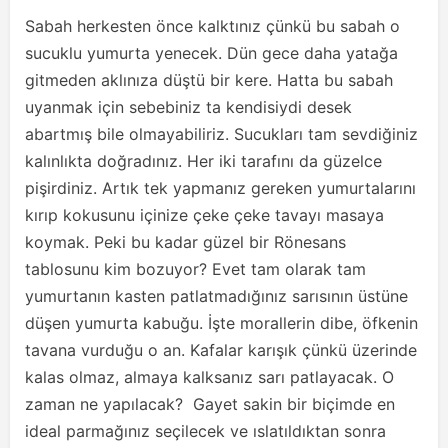
Sabah herkesten önce kalktınız çünkü bu sabah o
sucuklu yumurta yenecek. Dün gece daha yatağa
gitmeden aklınıza düştü bir kere. Hatta bu sabah
uyanmak için sebebiniz ta kendisiydi desek
abartmış bile olmayabiliriz. Sucukları tam sevdiğiniz
kalınlıkta doğradınız. Her iki tarafını da güzelce
pişirdiniz. Artık tek yapmanız gereken yumurtalarını
kırıp kokusunu içinize çeke çeke tavayı masaya
koymak. Peki bu kadar güzel bir Rönesans
tablosunu kim bozuyor? Evet tam olarak tam
yumurtanın kasten patlatmadığınız sarısının üstüne
düşen yumurta kabuğu. İşte morallerin dibe, öfkenin
tavana vurduğu o an. Kafalar karışık çünkü üzerinde
kalas olmaz, almaya kalksanız sarı patlayacak. O
zaman ne yapılacak? Gayet sakin bir biçimde en
ideal parmağınız seçilecek ve ıslatıldıktan sonra