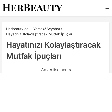
Skip
☰
to
content
Her Beauty
HerBeauty.co
›
Yemek&Seyahat
›
Hayatınızı Kolaylaştıracak Mutfak İpuçları
Hayatınızı Kolaylaştıracak
Mutfak İpuçları
Advertisements