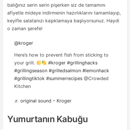
balığınız serin serin pişerken siz de tamamını
afiyetle mideye indirmenin hazırlıklarını tamamlayıp,
keyifle salatanızı kaşıklamaya başlıyorsunuz. Haydi
o zaman şerefe!
@kroger
Here’s how to prevent fish from sticking to
your grill.
#kroger
#grillinghacks
#grillingseason
#grilledsalmon
#lemonhack
#grillingtiktok
#summerrecipes
@Crowded
Kitchen
♬ original sound – Kroger
Yumurtanın Kabuğu