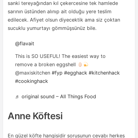
sanki tereyağından kıl çekercesine tek hamlede
sarının üstünden alınıp ait olduğu yere teslim
edilecek. Afiyet olsun diyecektik ama siz çoktan
sucuklu yumurtayı gömmüşsünüz bile.
@flavait
This is SO USEFUL! The easiest way to
remove a broken eggshell
@maxiskitchen
#fyp
#egghack
#kitchenhack
#cookinghack
♬ original sound – All Things Food
Anne Köftesi
En güzel köfte hangisidir sorusunun cevabı herkes