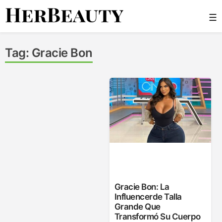
Skip
☰
to
content
Her Beauty
Tag:
Gracie Bon
Gracie Bon: La
Influencerde Talla
Grande Que
Transformó Su Cuerpo