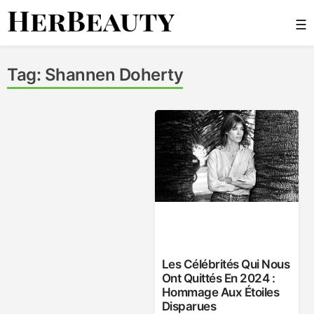
Skip
☰
to
content
Her Beauty
Tag:
Shannen Doherty
Les Célébrités Qui Nous
Ont Quittés En 2024 :
Hommage Aux Étoiles
Disparues