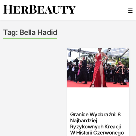
Skip
☰
to
content
Her Beauty
Tag:
Bella Hadid
Granice Wyobraźni: 8
Najbardziej
Ryzykownych Kreacji
W Historii Czerwonego