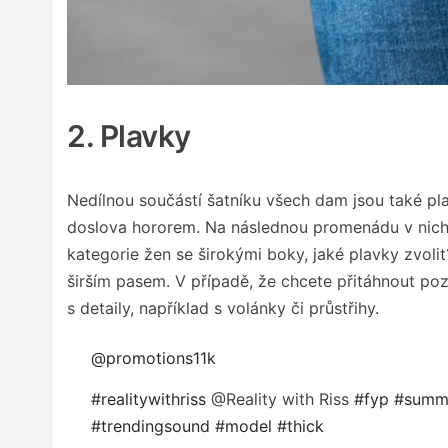
2. Plavky
Nedílnou součástí šatníku všech dam jsou také pl
doslova hororem. Na následnou promenádu v nich s
kategorie žen se širokými boky, jaké plavky zvol
širším pasem. V případě, že chcete přitáhnout pozo
s detaily, například s volánky či průstřihy.
@promotions11k
#realitywithriss
@Reality with Riss
#fyp
#summ
#trendingsound
#model
#thick