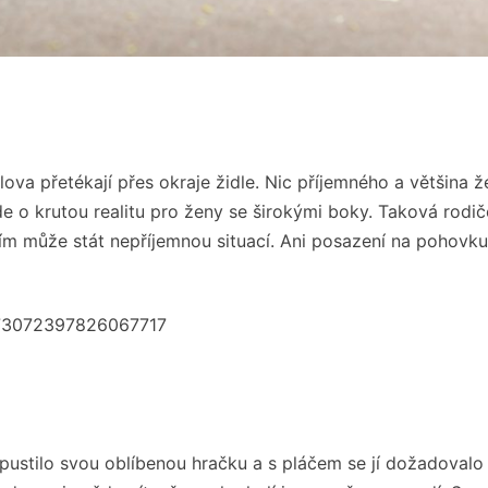
lova přetékají přes okraje židle. Nic příjemného a většina 
de o krutou realitu pro ženy se širokými boky. Taková rodi
lím může stát nepříjemnou situací. Ani posazení na pohovk
6973072397826067717
 upustilo svou oblíbenou hračku a s pláčem se jí dožadovalo