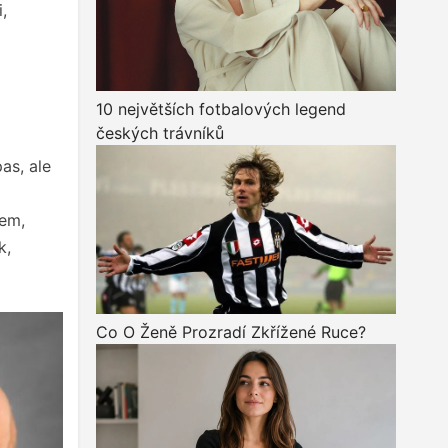
,
10 největších fotbalových legend
českých trávníků
as, ale
sem,
k,
Co O Ženě Prozradí Zkřížené Ruce?