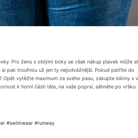
avky. Pro ženu s oblými boky se však nákup plavek může s
i pak troufnou už jen ty nejodvážnější. Pokud patříte do
it? Opět vytěžte maximum ze svého pasu, zakupte bikiny s 
rnost k horní části těla, na vaše poprsí, sáhněte po vršku
er
#swimwear
#runway