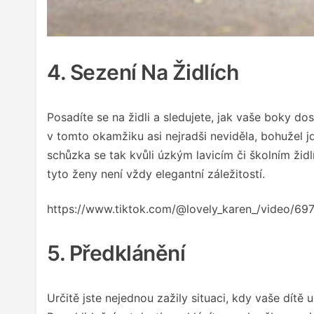
4. Sezení Na Židlích
Posadíte se na židli a sledujete, jak vaše boky dos
v tomto okamžiku asi nejradši neviděla, bohužel j
schůzka se tak kvůli úzkým lavicím či školním žid
tyto ženy není vždy elegantní záležitostí.
https://www.tiktok.com/@lovely_karen_/video/
5. Předklánění
Určitě jste nejednou zažily situaci, kdy vaše dítě