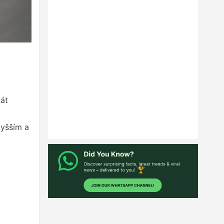
tát
vyšším a