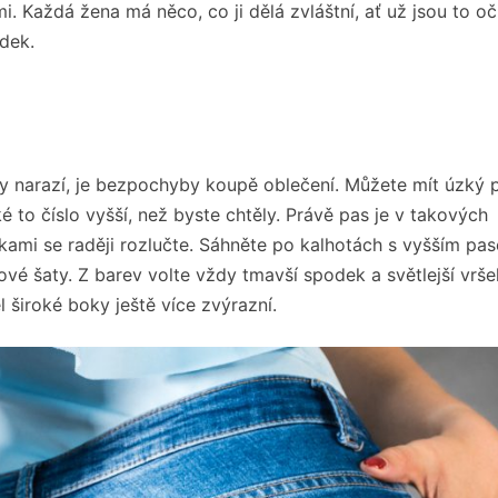
i. Každá žena má něco, co ji dělá zvláštní, ať už jsou to oči
dek.
 narazí, je bezpochyby koupě oblečení. Můžete mít úzký p
é to číslo vyšší, než byste chtěly. Právě pas je v takových
kami se raději rozlučte. Sáhněte po kalhotách s vyšším pa
vé šaty. Z barev volte vždy tmavší spodek a světlejší vrše
l široké boky ještě více zvýrazní.