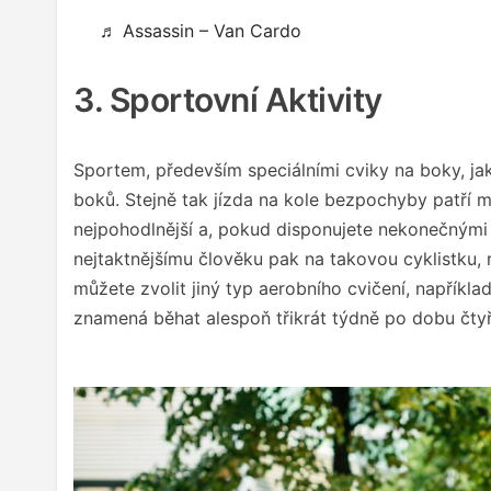
♬ Assassin – Van Cardo
3. Sportovní Aktivity
Sportem, především speciálními cviky na boky, jak
boků. Stejně tak jízda na kole bezpochyby patří m
nejpohodlnější a, pokud disponujete nekonečnými b
nejtaktnějšímu člověku pak na takovou cyklistku, r
můžete zvolit jiný typ aerobního cvičení, napříkla
znamená běhat alespoň třikrát týdně po dobu čtyři