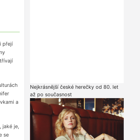
 přejí
eny
řívají
ulturách
Nejkrásnější české herečky od 80. let
ifer
až po současnost
ivkami a
 jaké je,
e se