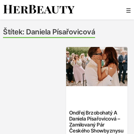
Skip
☰
to
content
Her Beauty
Štítek:
Daniela Písařovicová
Ondřej Brzobohatý A
Daniela Písařovicová –
Zamilovaný Pár
Českého Showbyznysu