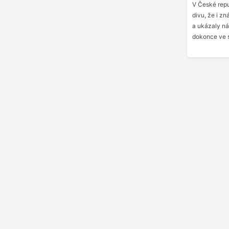
V České repub
divu, že i z
a ukázaly n
dokonce ve 