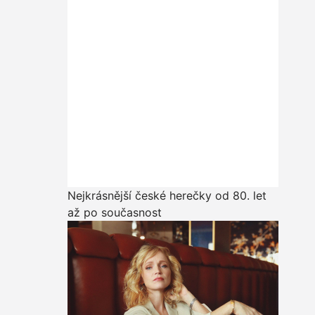
Nejkrásnější české herečky od 80. let
až po současnost