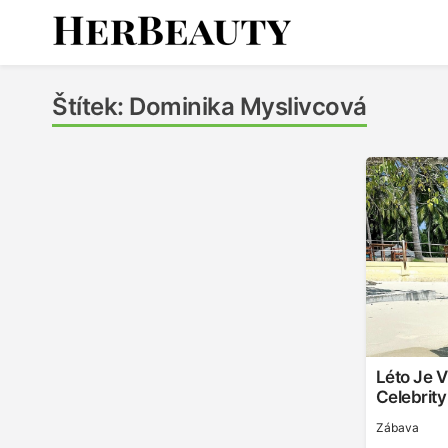
Skip
to
content
Her Beauty
Štítek:
Dominika Myslivcová
Léto Je V
Celebrit
Zábava