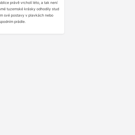
lice právě vrcholí léto, a tak není
námé tuzemské krásky odhodily stud
ám své postavy v plavkách nebo
spodním prádle.