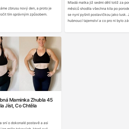
Mladá matka již sedmi dětí totiž za p
me zbrusu nový den, a proto je
měsíců shodila všechna kila po poro
ročit tím správným způsobem.
se nyní pyšnit postavičkou jako lusk. J
hubnoucí tajemství a co pro ni bylo z
bná Maminka Zhubla 45
a Jíst, Co Chtěla
 sní o dokonalé postavě a asi
 jen málo takových, které své