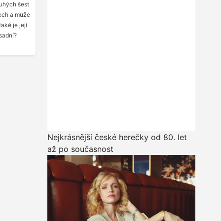
ouhých šest
dech a může
aké je její
ásadní?
Nejkrásnější české herečky od 80. let
až po současnost