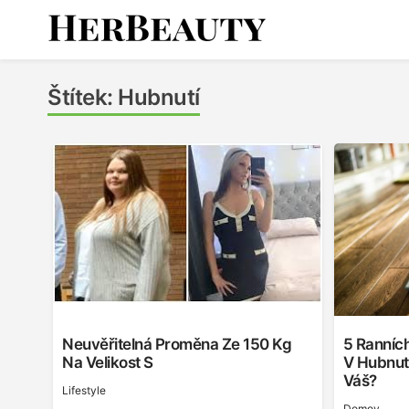
Skip
to
content
Her Beauty
Štítek:
Hubnutí
Neuvěřitelná Proměna Ze 150 Kg
5 Ranníc
Na Velikost S
V Hubnutí
Váš?
Lifestyle
Domov