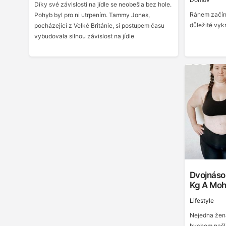
Díky své závislosti na jídle se neobešla bez hole.
Ránem začíná
Pohyb byl pro ni utrpením. Tammy Jones,
důležité vyk
pocházející z Velké Británie, si postupem času
vybudovala silnou závislost na jídle
Dvojnáso
Kg A Mohl
Lifestyle
Nejedna žena
bychom našli