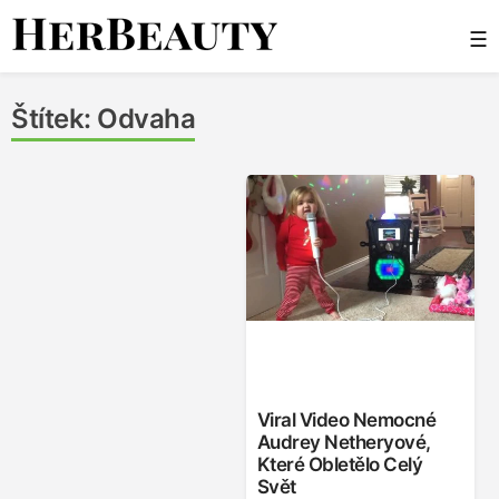
Skip
☰
to
content
Her Beauty
Štítek:
Odvaha
Viral Video Nemocné
Audrey Netheryové,
Které Obletělo Celý
Svět