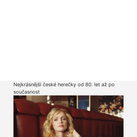
Nejkrásnější české herečky od 80. let až po
současnost