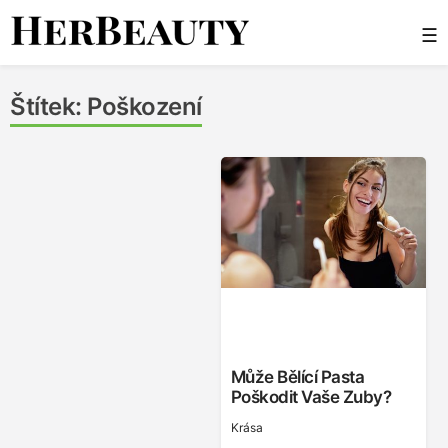
Skip
☰
to
content
Her Beauty
Štítek:
Poškození
Může Bělící Pasta
Poškodit Vaše Zuby?
Krása