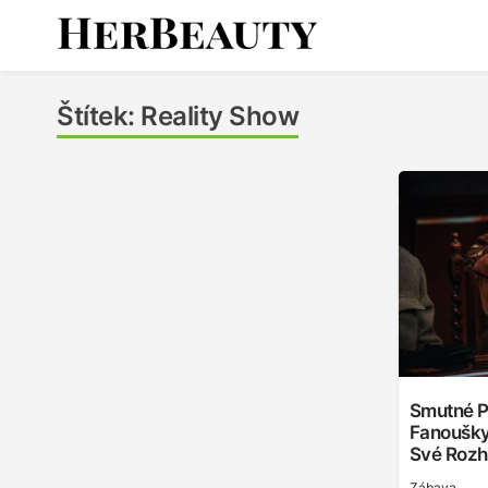
Skip
to
content
Her Beauty
Štítek:
Reality Show
Smutné P
Fanoušky
Své Rozh
Zábava