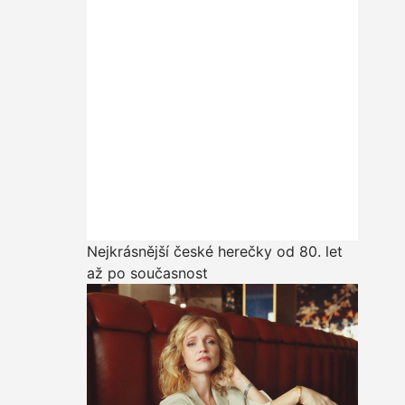
Nejkrásnější české herečky od 80. let
až po současnost