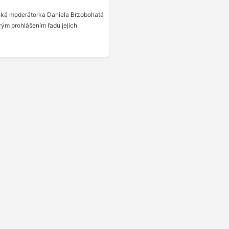
ská moderátorka Daniela Brzobohatá
vým prohlášením řadu jejích