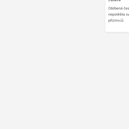
Oblíbená če
nepotěšila s
příznivců.