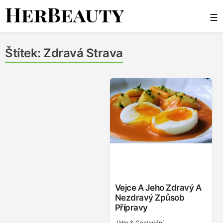
Skip
☰
to
content
Her Beauty
Štítek:
Zdravá Strava
Vejce A Jeho Zdravý A
Nezdravý Způsob
Přípravy
Jídlo & Cestování