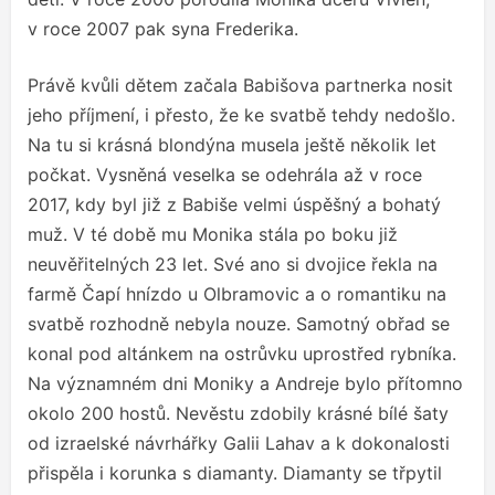
v roce 2007 pak syna Frederika.
Právě kvůli dětem začala Babišova partnerka nosit
jeho příjmení, i přesto, že ke svatbě tehdy nedošlo.
Na tu si krásná blondýna musela ještě několik let
počkat. Vysněná veselka se odehrála až v roce
2017, kdy byl již z Babiše velmi úspěšný a bohatý
muž. V té době mu Monika stála po boku již
neuvěřitelných 23 let. Své ano si dvojice řekla na
farmě Čapí hnízdo u Olbramovic a o romantiku na
svatbě rozhodně nebyla nouze. Samotný obřad se
konal pod altánkem na ostrůvku uprostřed rybníka.
Na významném dni Moniky a Andreje bylo přítomno
okolo 200 hostů. Nevěstu zdobily krásné bílé šaty
od izraelské návrhářky Galii Lahav a k dokonalosti
přispěla i korunka s diamanty. Diamanty se třpytil