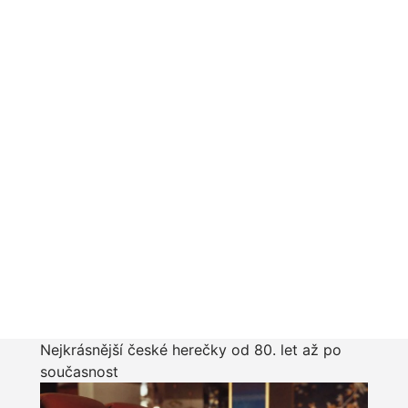
Nejkrásnější české herečky od 80. let až po
současnost