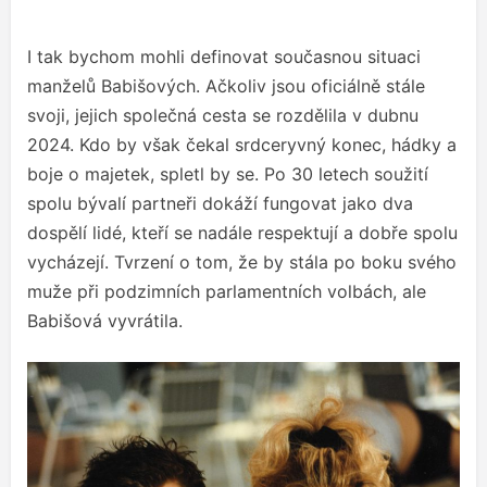
I tak bychom mohli definovat současnou situaci
manželů Babišových. Ačkoliv jsou oficiálně stále
svoji, jejich společná cesta se rozdělila v dubnu
2024. Kdo by však čekal srdceryvný konec, hádky a
boje o majetek, spletl by se. Po 30 letech soužití
spolu bývalí partneři dokáží fungovat jako dva
dospělí lidé, kteří se nadále respektují a dobře spolu
vycházejí. Tvrzení o tom, že by stála po boku svého
muže při podzimních parlamentních volbách, ale
Babišová vyvrátila.