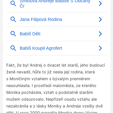
Fakt, že byl Andrej o dvacet let starší, jeho budoucí
ženě nevadil, hůře to již nesla její rodina, která
s Moničiným vztahem s bývalým premiérem
nesouhlasila. I prostředí maloměsta, ze kterého
Monika pocházela, vztah s podstatně starším
mužem odsuzovalo. Nepřízeň osudu vztahu ale
nezabránila a z lásky Moniky a Andreje vzešly dvě
děti. V roce 2000 porodila Monika dceru Vivien,