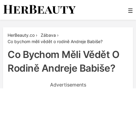
Skip
☰
to
content
Her Beauty
HerBeauty.co
›
Zábava
›
Co bychom měli vědět o rodině Andreje Babiše?
Co Bychom Měli Vědět O
Rodině Andreje Babiše?
Advertisements