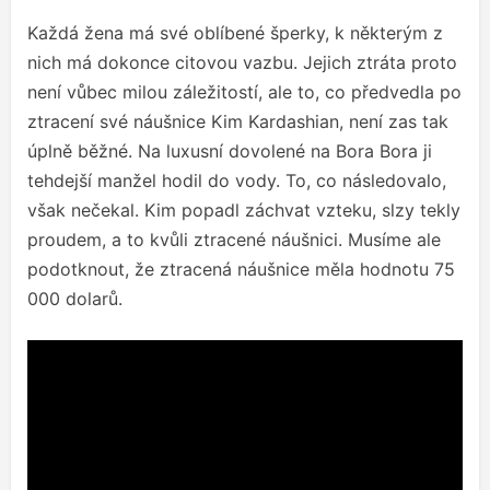
Každá žena má své oblíbené šperky, k některým z
nich má dokonce citovou vazbu. Jejich ztráta proto
není vůbec milou záležitostí, ale to, co předvedla po
ztracení své náušnice Kim Kardashian, není zas tak
úplně běžné. Na luxusní dovolené na Bora Bora ji
tehdejší manžel hodil do vody. To, co následovalo,
však nečekal. Kim popadl záchvat vzteku, slzy tekly
proudem, a to kvůli ztracené náušnici. Musíme ale
podotknout, že ztracená náušnice měla hodnotu 75
000 dolarů.