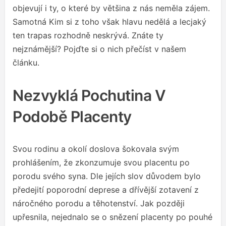
objevují i ty, o které by většina z nás neměla zájem.
Samotná Kim si z toho však hlavu nedělá a lecjaký
ten trapas rozhodně neskrývá. Znáte ty
nejznámější? Pojďte si o nich přečíst v našem
článku.
Nezvyklá Pochutina V
Podobě Placenty
Svou rodinu a okolí doslova šokovala svým
prohlášením, že zkonzumuje svou placentu po
porodu svého syna. Dle jejích slov důvodem bylo
předejití poporodní deprese a dřívější zotavení z
náročného porodu a těhotenství. Jak později
upřesnila, nejednalo se o snězení placenty po pouhé