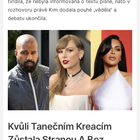
tvrdila, že nebyla informovaná o textu písně, nato v
rozhovoru právě Kim dodala pouhé „věděla“ a
debatu ukončila.
Kvůli Tanečním Kreacím
Zůstala Stranou A Bez