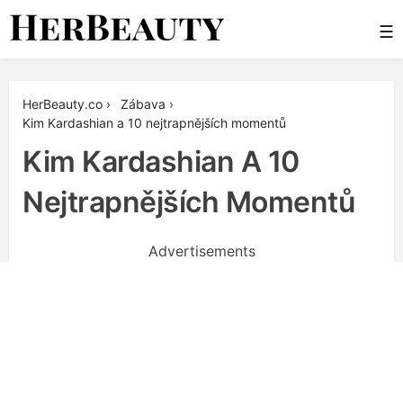
Skip
☰
to
content
Her Beauty
HerBeauty.co
›
Zábava
›
Kim Kardashian a 10 nejtrapnějších momentů
Kim Kardashian A 10
Nejtrapnějších Momentů
Advertisements