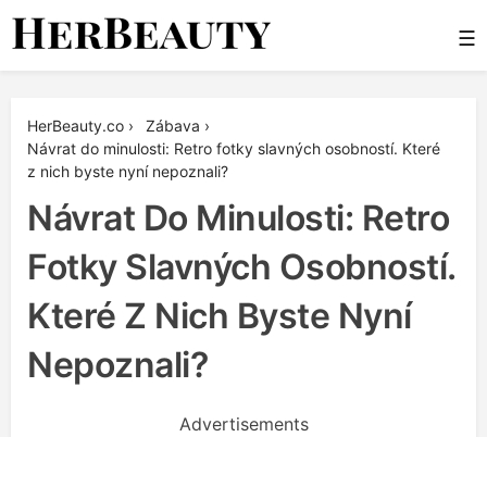
Skip
☰
to
content
Her Beauty
HerBeauty.co
›
Zábava
›
Návrat do minulosti: Retro fotky slavných osobností. Které
z nich byste nyní nepoznali?
Návrat Do Minulosti: Retro
Fotky Slavných Osobností.
Které Z Nich Byste Nyní
Nepoznali?
Advertisements