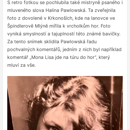
S retro fotkou se pochlubila také mistryně psaného i
mluveného slova Halina Pawlowská. Ta zveřejnila
foto z dovolené v Krkonoších, kde na lanovce ve
Špindlerově Mlýně mířila k vrcholkům hor. Foto
vyniká smyslností a tajuplností této známé bavičky.
Za tento snímek sklidila Pawlowská řadu
pochvalných komentářů, jedním z nich byl například
komentář „Mona Lisa jde na túru do hor“, který
mluví za vše.