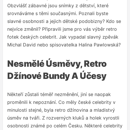
Obzvlášť zábavné jsou snímky z dětství, které
srovnáváme s těmi současnými. Poznali byste
slavné osobnosti a jejich dětské podobizny? Kdo se
nejvíce změnil? Připravili jsme pro vás výběr retro
fotek českých celebrit. Jak vypadal slavný zpěvák
Michal David nebo spisovatelka Halina Pawlowská?
Nesmělé Úsměvy, Retro
Džínové Bundy A Účesy
Někteří zůstali téměř nezměnění, jiní se naopak
proměnili k nepoznání. Co měly české celebrity v
minulosti stejné, byla retro džínovina a mladistvý
úsměv na tváři. Z rozverných kluků a holek vyrostli
osobnosti známé po celém Česku. Některé celebrity