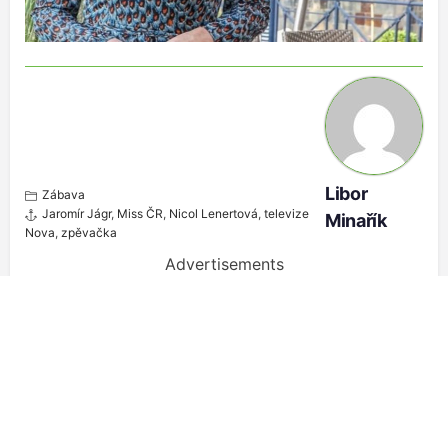
Libor
Zábava
Jaromír Jágr
,
Miss ČR
,
Nicol Lenertová
,
televize
Minařík
Nova
,
zpěvačka
Advertisements