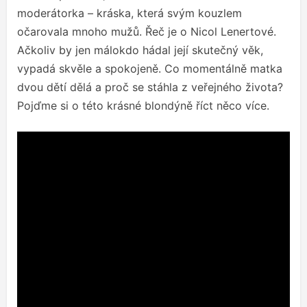
moderátorka – kráska, která svým kouzlem
očarovala mnoho mužů. Řeč je o Nicol Lenertové.
Ačkoliv by jen málokdo hádal její skutečný věk,
vypadá skvěle a spokojeně. Co momentálně matka
dvou dětí dělá a proč se stáhla z veřejného života?
Pojďme si o této krásné blondýně říct něco více.