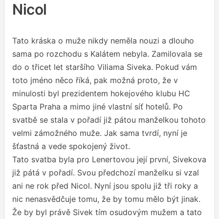
Nicol
Tato kráska o muže nikdy neměla nouzi a dlouho
sama po rozchodu s Kalátem nebyla. Zamilovala se
do o třicet let staršího Viliama Siveka. Pokud vám
toto jméno něco říká, pak možná proto, že v
minulosti byl prezidentem hokejového klubu HC
Sparta Praha a mimo jiné vlastní síť hotelů. Po
svatbě se stala v pořadí již pátou manželkou tohoto
velmi zámožného muže. Jak sama tvrdí, nyní je
šťastná a vede spokojený život.
Tato svatba byla pro Lenertovou její první, Sivekova
již pátá v pořadí. Svou předchozí manželku si vzal
ani ne rok před Nicol. Nyní jsou spolu již tři roky a
nic nenasvědčuje tomu, že by tomu mělo být jinak.
Že by byl právě Sivek tím osudovým mužem a tato