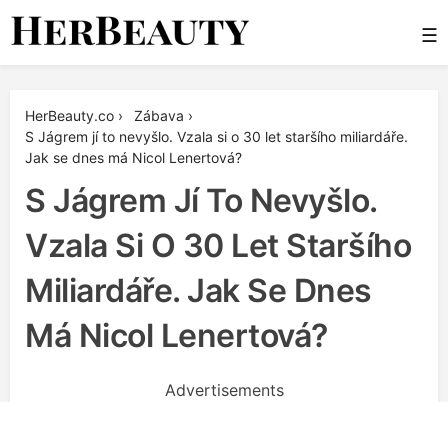
Skip
☰
to
content
Her Beauty
HerBeauty.co
›
Zábava
›
S Jágrem jí to nevyšlo. Vzala si o 30 let staršího miliardáře.
Jak se dnes má Nicol Lenertová?
S Jágrem Jí To Nevyšlo.
Vzala Si O 30 Let Staršího
Miliardáře. Jak Se Dnes
Má Nicol Lenertová?
Advertisements