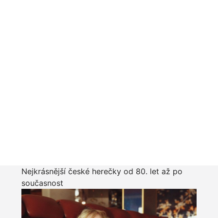
Nejkrásnější české herečky od 80. let až po
současnost