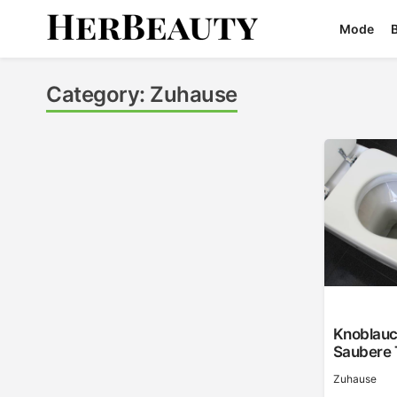
Skip
Mode
to
content
Her Beauty
Category:
Zuhause
Knoblauc
Saubere T
Zuhause