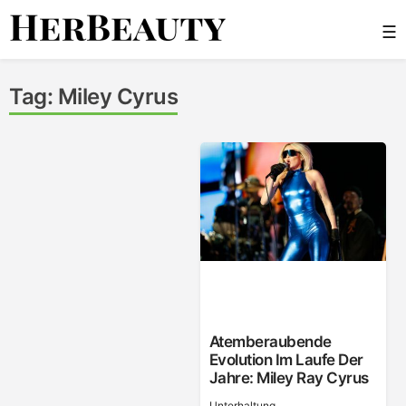
Skip
☰
to
content
Her Beauty
Tag:
Miley Cyrus
Atemberaubende
Evolution Im Laufe Der
Jahre: Miley Ray Cyrus
Unterhaltung