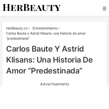
Skip
☰
to
content
Her Beauty
HerBeauty.co
›
Entretenimiento
›
Carlos Baute y Astrid Klisans: una historia de amor
“predestinada”
Carlos Baute Y Astrid
Klisans: Una Historia De
Amor “predestinada”
Advertisements