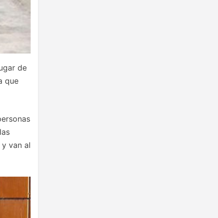
lugar de
a que
 personas
las
 y van al