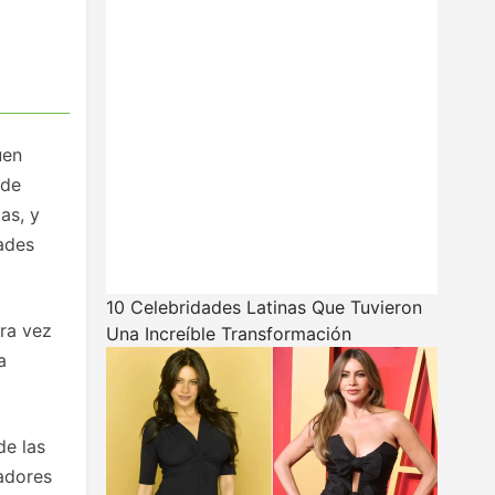
uen
 de
as, y
dades
10 Celebridades Latinas Que Tuvieron
ara vez
Una Increíble Transformación
a
de las
ñadores