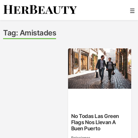
Skip
☰
to
content
Her Beauty
Tag:
Amistades
No Todas Las Green
Flags Nos Llevan A
Buen Puerto
Relaciones