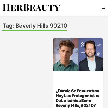
Skip
☰
to
content
Her Beauty
Tag:
Beverly Hills 90210
¿Dónde Se Encuentran
Hoy Los Protagonistas
De La Icónica Serie
Beverly Hills, 90210?