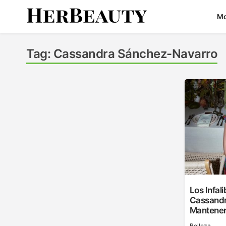
Skip
M
to
content
Her Beauty
Tag:
Cassandra Sánchez-Navarro
Los Infal
Cassandr
Mantener
Belleza