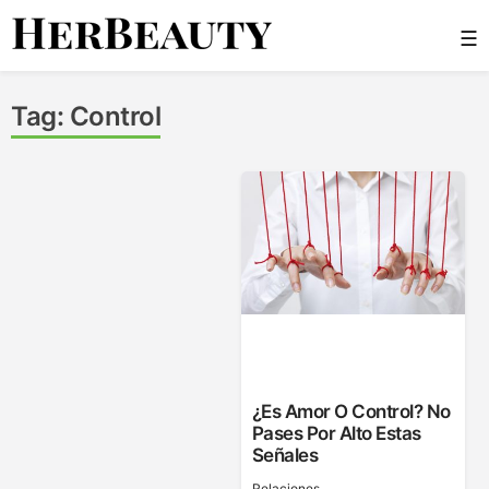
Skip
☰
to
content
Her Beauty
Tag:
Control
¿Es Amor O Control? No
Pases Por Alto Estas
Señales
Relaciones