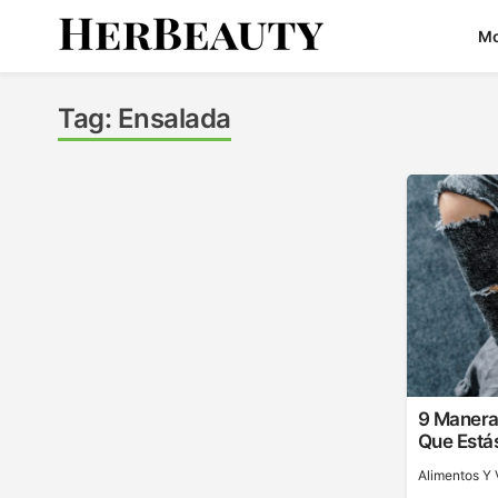
Skip
M
to
content
Her Beauty
Tag:
Ensalada
9 Manera
Que Está
Alimentos Y 