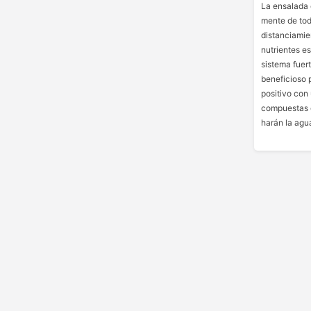
La ensalada 
mente de tod
distanciamien
nutrientes e
sistema fuer
beneficioso p
positivo con
compuestas d
harán la agu