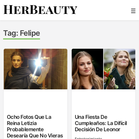
Skip
☰
to
content
Her Beauty
Tag:
Felipe
Ocho Fotos Que La
Una Fiesta De
Reina Letizia
Cumpleaños: La Difícil
Probablemente
Decisión De Leonor
Desearía Que No Vieras
Entretenimiento