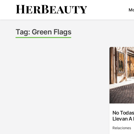
Skip
M
to
content
Her Beauty
Tag:
Green Flags
No Todas
Llevan A
Relaciones