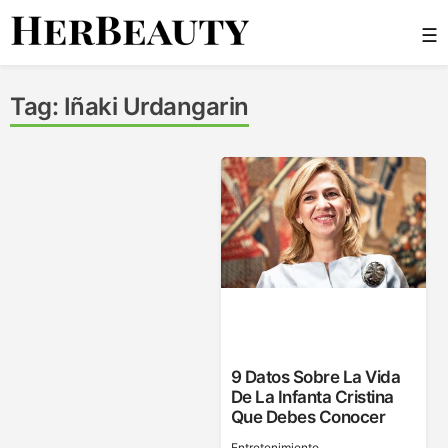
Skip
☰
to
content
Her Beauty
Tag:
Iñaki Urdangarin
9 Datos Sobre La Vida
De La Infanta Cristina
Que Debes Conocer
Entretenimiento