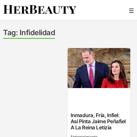
Skip
☰
to
content
Her Beauty
Tag:
Infidelidad
Inmadura, Fría, Infiel:
Así Pinta Jaime Peñafiel
A La Reina Letizia
Entretenimiento